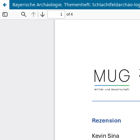
Bayerische Archäologie. Themenheft: Schlachtfeldarchäo-log