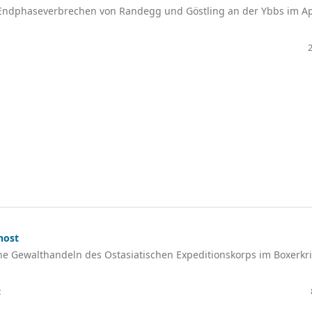
 Endphaseverbrechen von Randegg und Göstling an der Ybbs im Ap
nost
che Gewalthandeln des Ostasiatischen Expeditionskorps im Boxerkr
z