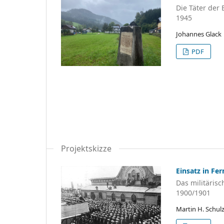
Die Täter der
1945
Johannes Glack
PDF
Projektskizze
Einsatz in Fer
Das militäris
1900/1901
Martin H. Schul