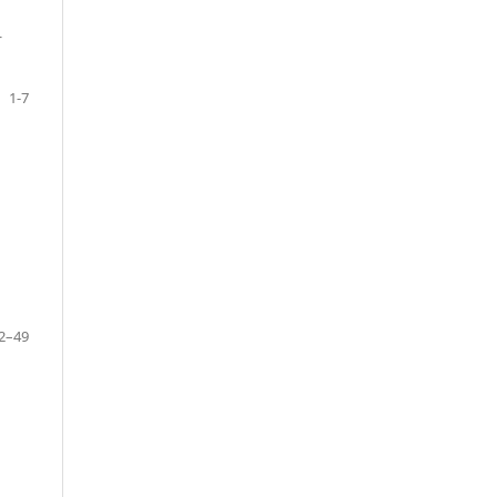
r
1-7
2–49