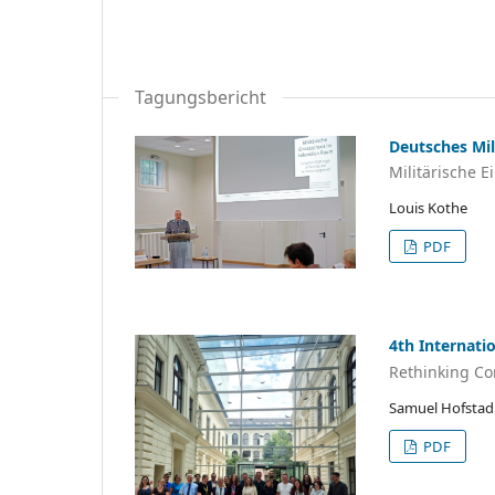
Tagungsbericht
Deutsches Mil
Militärische E
Louis Kothe
PDF
4th Internati
Rethinking Co
Samuel Hofstadle
PDF