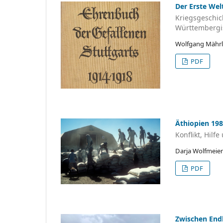
Der Erste Wel
Kriegsgeschic
Württembergi
Wolfgang Mähr
PDF
Äthiopien 19
Konflikt, Hilf
Darja Wolfmeier
PDF
Zwischen End