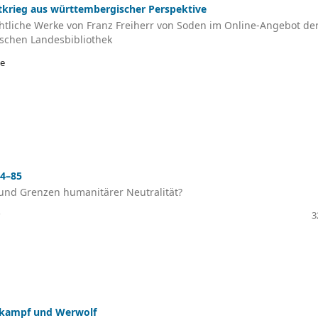
tkrieg aus württembergischer Perspektive
htliche Werke von Franz Freiherr von Soden im Online-Angebot de
schen Landesbibliothek
le
84–85
e und Grenzen humanitärer Neutralität?
3
kampf und Werwolf