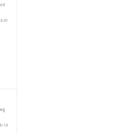
ril
23-31
ieg
8–13